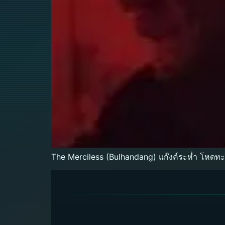
The Merciless (Bulhandang) แก๊งค์ระห่ำ โหดทะล