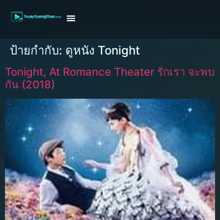
หน้าแรก
ดูหนังฝรั่ง
ดูหนังเกาหลี
ดูหนังจีน
ซีรี่ย์วาย
ติดต่อแอดมิน/ขอหนัง
ป้ายกำกับ:
ดูหนัง Tonight
Tonight, At Romance Theater รักเรา จะพบ
กัน (2018)