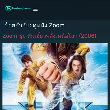
หน้าแรก
ดูหนังฝรั่ง
ดูหนังเกาหลี
ดูหนังจีน
ซีรี่ย์วาย
ติดต่อแอดมิน/ขอหนัง
ป้ายกำกับ:
ดูหนัง Zoom
Zoom ซูม ทีมเฮี้ยวพลังเหนือโลก (2006)