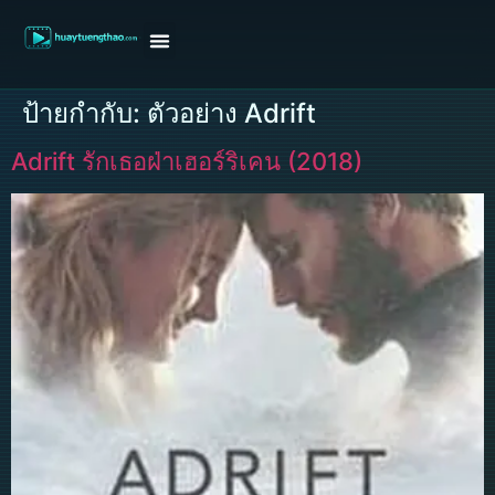
หน้าแรก
ดูหนังฝรั่ง
ดูหนังเกาหลี
ดูหนังจีน
ซีรี่ย์วาย
ติดต่อแอดมิน/ขอหนัง
ป้ายกำกับ:
ตัวอย่าง Adrift
Adrift รักเธอฝ่าเฮอร์ริเคน (2018)