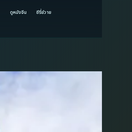
ี
ดูหนังจีน
ซีรี่ย์วาย