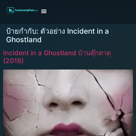
หน้าแรก
ดูหนังฝรั่ง
ดูหนังเกาหลี
ดูหนังจีน
ซีรี่ย์วาย
ติดต่อแอดมิน/ขอหนัง
ป้ายกำกับ:
ตัวอย่าง Incident in a
Ghostland
Incident in a Ghostland บ้านตุ๊กตาดุ
(2018)