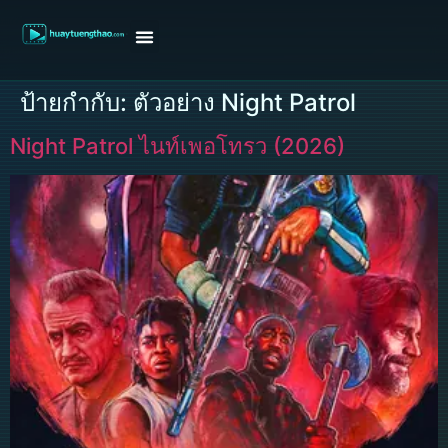
หน้าแรก
ดูหนังฝรั่ง
ดูหนังเกาหลี
ดูหนังจีน
ซีรี่ย์วาย
ติดต่อแอดมิน/ขอหนัง
ป้ายกำกับ:
ตัวอย่าง Night Patrol
Night Patrol ไนท์เพอโทรว (2026)