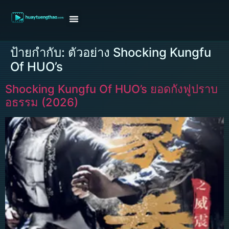
หน้าแรก
ดูหนังฝรั่ง
ดูหนังเกาหลี
ดูหนังจีน
ซีรี่ย์วาย
ติดต่อแอดมิน/ขอหนัง
ป้ายกำกับ:
ตัวอย่าง Shocking Kungfu
Of HUO’s
Shocking Kungfu Of HUO’s ยอดกังฟูปราบ
อธรรม (2026)