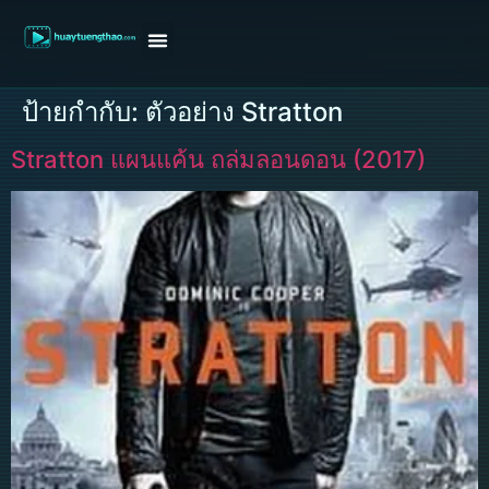
หน้าแรก
ดูหนังฝรั่ง
ดูหนังเกาหลี
ดูหนังจีน
ซีรี่ย์วาย
ติดต่อแอดมิน/ขอหนัง
ป้ายกำกับ:
ตัวอย่าง Stratton
Stratton แผนแค้น ถล่มลอนดอน (2017)