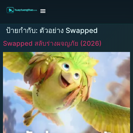
หน้าแรก
ดูหนังฝรั่ง
ดูหนังเกาหลี
ดูหนังจีน
ซีรี่ย์วาย
ติดต่อแอดมิน/ขอหนัง
ป้ายกำกับ:
ตัวอย่าง Swapped
Swapped สลับร่างผจญภัย (2026)