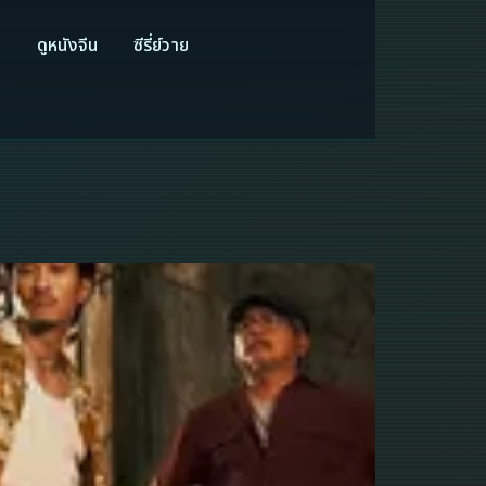
ี
ดูหนังจีน
ซีรี่ย์วาย