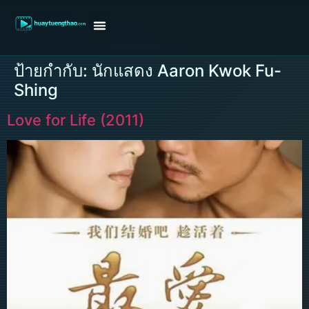
หน้าแรก
ดูหนังฝรั่ง
ดูหนังเกาหลี
ดูหนังจีน
ซีรี่ย์วาย
ติดต่อแอดมิน/ขอหนัง
ป้ายกำกับ:
นักแสดง Aaron Kwok Fu-
Shing
Love for Life (2011)