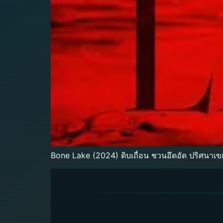
Bone Lake (2024) ดิบเถื่อน ชวนอึดอัด ปริศนาเข