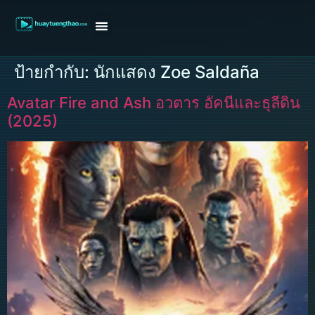
หน้าแรก
ดูหนังฝรั่ง
ดูหนังเกาหลี
ดูหนังจีน
ซีรี่ย์วาย
ติดต่อแอดมิน/ขอหนัง
ป้ายกำกับ:
นักแสดง Zoe Saldaña
Avatar Fire and Ash อวตาร อัคนีและธุลีดิน
(2025)