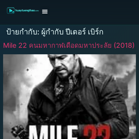
หน้าแรก
ดูหนังฝรั่ง
ดูหนังเกาหลี
ดูหนังจีน
ซีรี่ย์วาย
ติดต่อแอดมิน/ขอหนัง
ป้ายกำกับ:
ผู้กำกับ ปีเตอร์ เบิร์ก
Mile 22 คนมหากาฬเดือดมหาประลัย (2018)