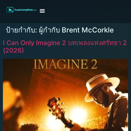
หน้าแรก
ดูหนังฝรั่ง
ดูหนังเกาหลี
ดูหนังจีน
ซีรี่ย์วาย
ติดต่อแอดมิน/ขอหนัง
ป้ายกำกับ:
ผู้กำกับ Brent McCorkle
I Can Only Imagine 2 บทเพลงแห่งศรัทธา 2
(2026)