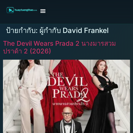
หน้าแรก
ดูหนังฝรั่ง
ดูหนังเกาหลี
ดูหนังจีน
ซีรี่ย์วาย
ติดต่อแอดมิน/ขอหนัง
ป้ายกำกับ:
ผู้กำกับ David Frankel
The Devil Wears Prada 2 นางมารสวม
ปราด้า 2 (2026)