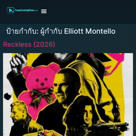
หน้าแรก
ดูหนังฝรั่ง
ดูหนังเกาหลี
ดูหนังจีน
ซีรี่ย์วาย
ติดต่อแอดมิน/ขอหนัง
ป้ายกำกับ:
ผู้กำกับ Elliott Montello
Reckless (2026)