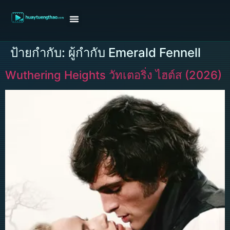
หน้าแรก
ดูหนังฝรั่ง
ดูหนังเกาหลี
ดูหนังจีน
ซีรี่ย์วาย
ติดต่อแอดมิน/ขอหนัง
ป้ายกำกับ:
ผู้กำกับ Emerald Fennell
Wuthering Heights วัทเตอริ่ง ไฮต์ส (2026)