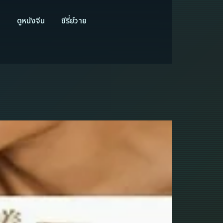
ี
ดูหนังจีน
ซีรี่ย์วาย