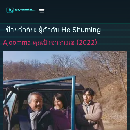
หน้าแรก
ดูหนังฝรั่ง
ดูหนังเกาหลี
ดูหนังจีน
ซีรี่ย์วาย
ติดต่อแอดมิน/ขอหนัง
ป้ายกำกับ:
ผู้กำกับ He Shuming
Ajoomma คุณป้าซารางเฮ (2022)