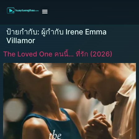
หน้าแรก
ดูหนังฝรั่ง
ดูหนังเกาหลี
ดูหนังจีน
ซีรี่ย์วาย
ติดต่อแอดมิน/ขอหนัง
ป้ายกำกับ:
ผู้กำกับ Irene Emma
Villamor
The Loved One คนนี้… ที่รัก (2026)