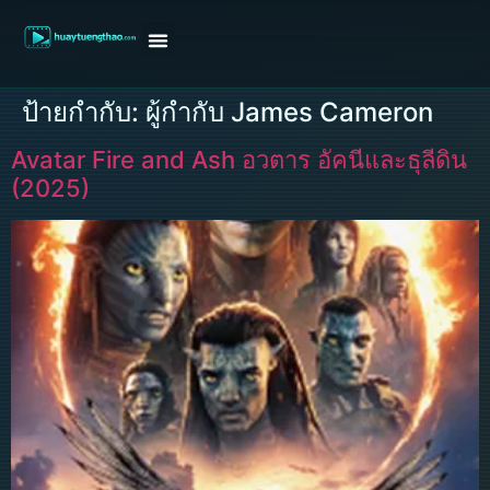
หน้าแรก
ดูหนังฝรั่ง
ดูหนังเกาหลี
ดูหนังจีน
ซีรี่ย์วาย
ติดต่อแอดมิน/ขอหนัง
ป้ายกำกับ:
ผู้กำกับ James Cameron
Avatar Fire and Ash อวตาร อัคนีและธุลีดิน
(2025)