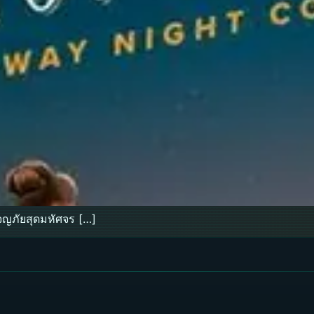
ญภัยสุดมหัศจร […]