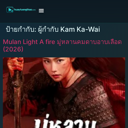
หน้าแรก
ดูหนังฝรั่ง
ดูหนังเกาหลี
ดูหนังจีน
ซีรี่ย์วาย
ติดต่อแอดมิน/ขอหนัง
ป้ายกำกับ:
ผู้กำกับ Kam Ka-Wai
Mulan Light A fire มู่หลานคมดาบอาบเลือด
(2026)