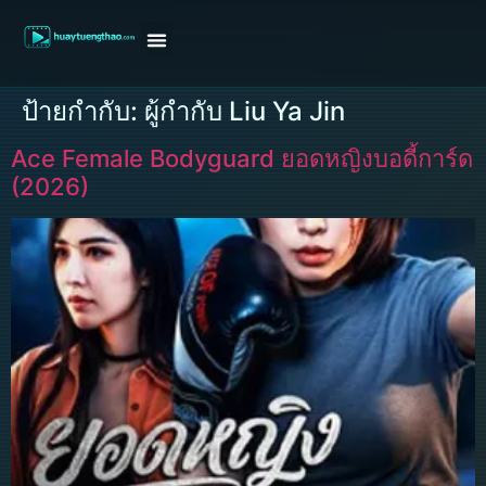
หน้าแรก
ดูหนังฝรั่ง
ดูหนังเกาหลี
ดูหนังจีน
ซีรี่ย์วาย
ติดต่อแอดมิน/ขอหนัง
ป้ายกำกับ:
ผู้กำกับ Liu Ya Jin
Ace Female Bodyguard ยอดหญิงบอดี้การ์ด
(2026)