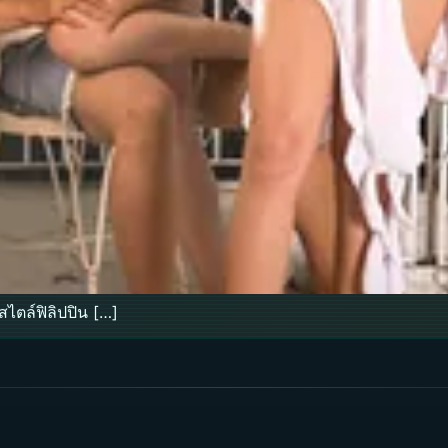
ไตล์ฟิลิปปิน […]