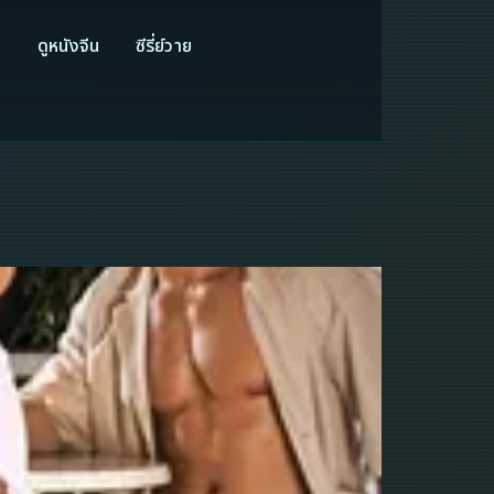
ี
ดูหนังจีน
ซีรี่ย์วาย