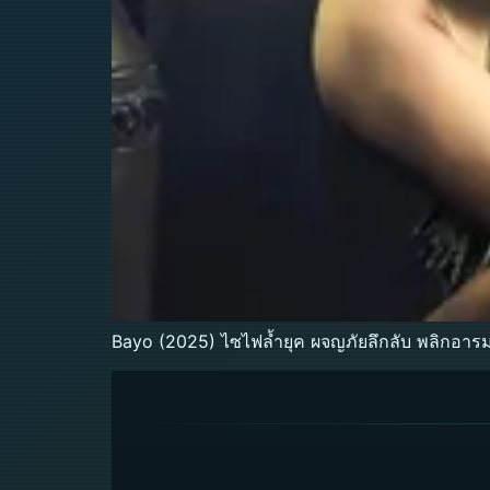
Bayo (2025) ไซไฟล้ำยุค ผจญภัยลึกลับ พลิกอาร