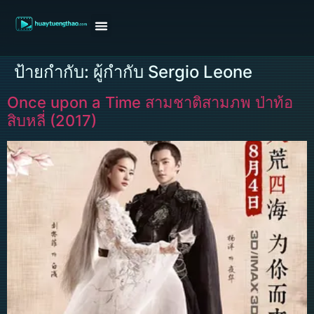
หน้าแรก
ดูหนังฝรั่ง
ดูหนังเกาหลี
ดูหนังจีน
ซีรี่ย์วาย
ติดต่อแอดมิน/ขอหนัง
ป้ายกำกับ:
ผู้กำกับ Sergio Leone
Once upon a Time สามชาติสามภพ ป่าท้อ
สิบหลี่ (2017)