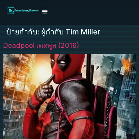
หน้าแรก
ดูหนังฝรั่ง
ดูหนังเกาหลี
ดูหนังจีน
ซีรี่ย์วาย
ติดต่อแอดมิน/ขอหนัง
ป้ายกำกับ:
ผู้กำกับ Tim Miller
Deadpool เดดพูล (2016)