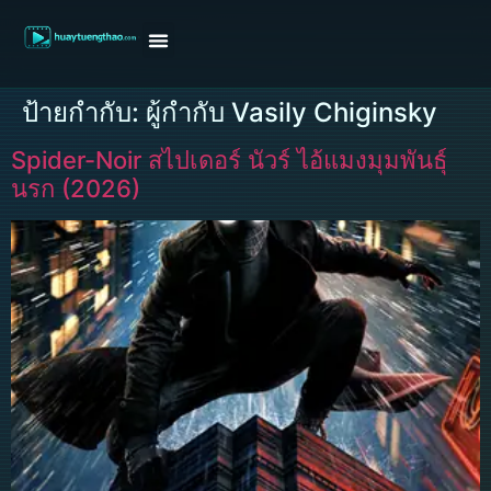
หน้าแรก
ดูหนังฝรั่ง
ดูหนังเกาหลี
ดูหนังจีน
ซีรี่ย์วาย
ติดต่อแอดมิน/ขอหนัง
ป้ายกำกับ:
ผู้กำกับ Vasily Chiginsky
Spider-Noir สไปเดอร์ นัวร์ ไอ้แมงมุมพันธุ์
นรก (2026)