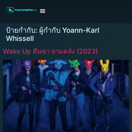
หน้าแรก
ดูหนังฝรั่ง
ดูหนังเกาหลี
ดูหนังจีน
ซีรี่ย์วาย
ติดต่อแอดมิน/ขอหนัง
ป้ายกำกับ:
ผู้กำกับ Yoann-Karl
Whissell
Wake Up คืนฆ่า ยามคลั่ง (2023)