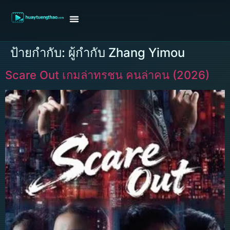
หน้าแรก
ดูหนังฝรั่ง
ดูหนังเกาหลี
ดูหนังจีน
ซีรี่ย์วาย
ติดต่อแอดมิน/ขอหนัง
ป้ายกำกับ:
ผู้กำกับ Zhang Yimou
Scare Out เกมล่าทรชน คนล่าคน (2026)