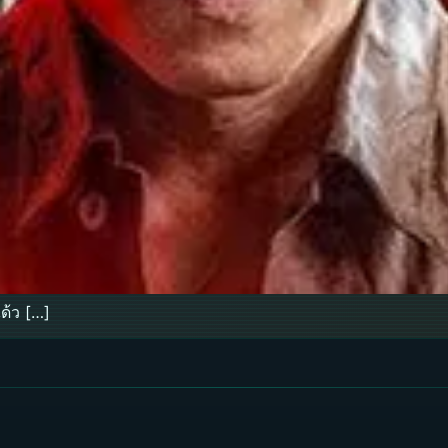
ด้ว […]