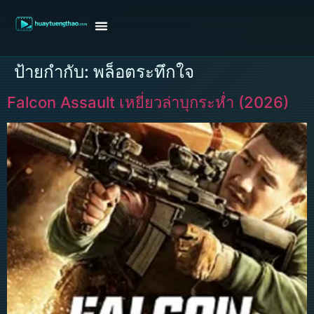
หน้าแรก
ดูหนังฝรั่ง
ดูหนังเกาหลี
ดูหนังจีน
ซีรี่ย์วาย
ติดต่อแอดมิน/ขอหนัง
ป้ายกำกับ:
พล็อตระทึกใจ
Falcon Assault เหยี่ยวล่าบุกระห่ำ (2026)