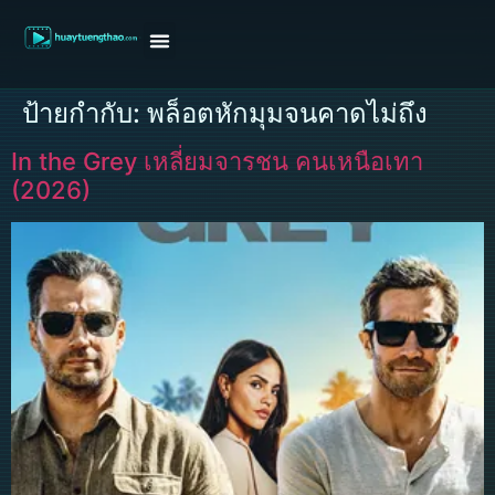
หน้าแรก
ดูหนังฝรั่ง
ดูหนังเกาหลี
ดูหนังจีน
ซีรี่ย์วาย
ติดต่อแอดมิน/ขอหนัง
ป้ายกำกับ:
พล็อตหักมุมจนคาดไม่ถึง
In the Grey เหลี่ยมจารชน คนเหนือเทา
(2026)