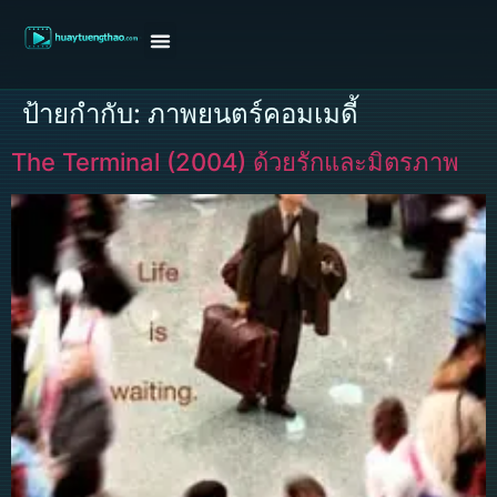
หน้าแรก
ดูหนังฝรั่ง
ดูหนังเกาหลี
ดูหนังจีน
ซีรี่ย์วาย
ติดต่อแอดมิน/ขอหนัง
ป้ายกำกับ:
ภาพยนตร์คอมเมดี้
The Terminal (2004) ด้วยรักและมิตรภาพ