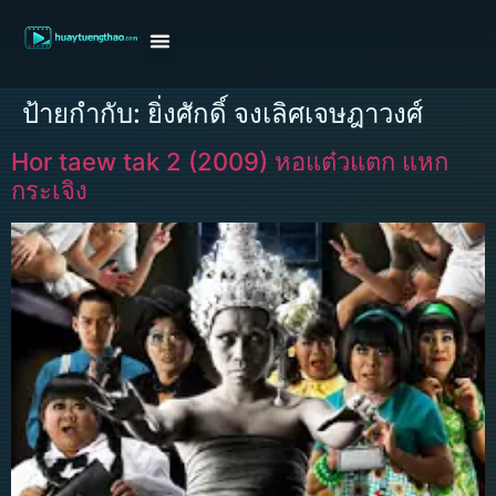
หน้าแรก
ดูหนังฝรั่ง
ดูหนังเกาหลี
ดูหนังจีน
ซีรี่ย์วาย
ติดต่อแอดมิน/ขอหนัง
ป้ายกำกับ:
ยิ่งศักดิ์ จงเลิศเจษฎาวงศ์
Hor taew tak 2 (2009) หอแต๋วแตก แหก
กระเจิง