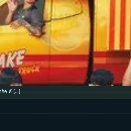
ัค ลั […]