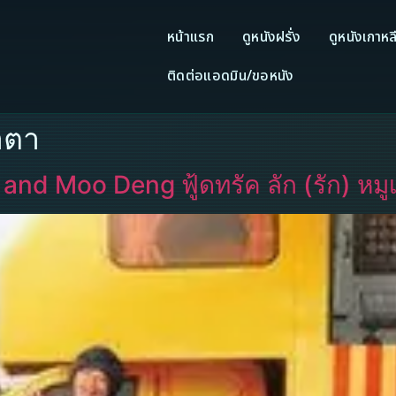
หน้าแรก
ดูหนังฝรั่ง
ดูหนังเกาหล
ติดต่อแอดมิน/ขอหนัง
ำตา
nd Moo Deng ฟู้ดทรัค ลัก (รัก) หมู