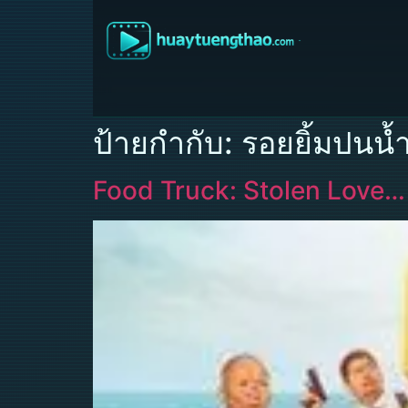
ป้ายกำกับ:
รอยยิ้มปนน้
Food Truck: Stolen Love… a