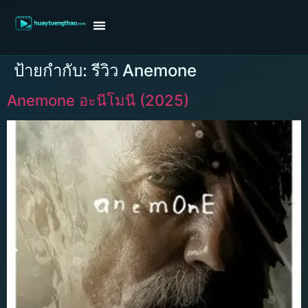
หน้าแรก
ดูหนังฝรั่ง
ดูหนังเกาหลี
ดูหนังจีน
ซีรี่ย์วาย
ติดต่อแอดมิน/ขอหนัง
ป้ายกำกับ:
รีวิว Anemone
Anemone อะนีโมนี (2025)