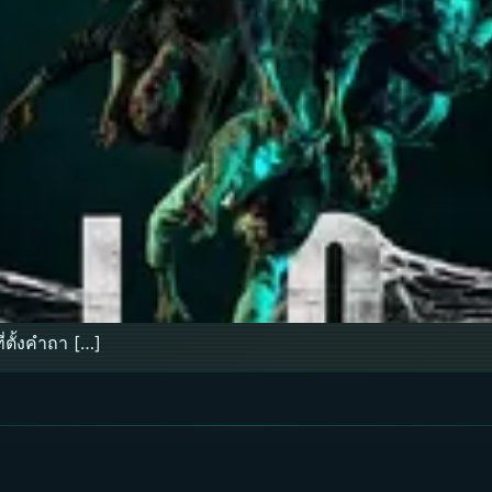
่ตั้งคำถา […]