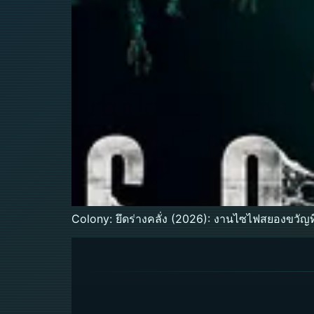
Colony: ยึดร่างคลั่ง (2026): งานไซไฟสยองขวัญที