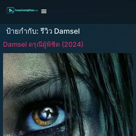
หน้าแรก
ดูหนังฝรั่ง
ดูหนังเกาหลี
ดูหนังจีน
ซีรี่ย์วาย
ติดต่อแอดมิน/ขอหนัง
ป้ายกำกับ:
รีวิว Damsel
Damsel ดรุณีผู้พิชิต (2024)