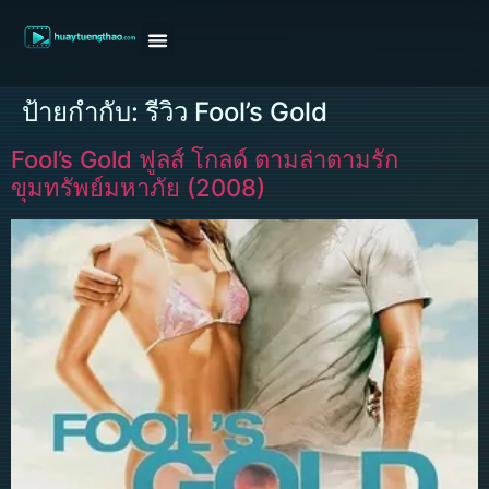
หน้าแรก
ดูหนังฝรั่ง
ดูหนังเกาหลี
ดูหนังจีน
ซีรี่ย์วาย
ติดต่อแอดมิน/ขอหนัง
ป้ายกำกับ:
รีวิว Fool’s Gold
Fool’s Gold ฟูลส์ โกลด์ ตามล่าตามรัก
ขุมทรัพย์มหาภัย (2008)