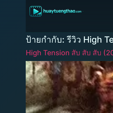
ป้ายกำกับ:
รีวิว High T
High Tension สับ สับ สับ (