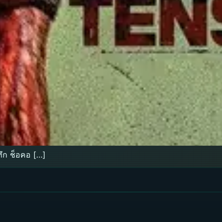
ทึก ช็อคอ […]