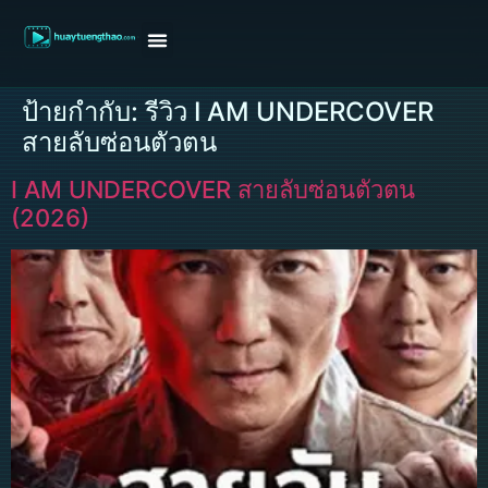
หน้าแรก
ดูหนังฝรั่ง
ดูหนังเกาหลี
ดูหนังจีน
ซีรี่ย์วาย
ติดต่อแอดมิน/ขอหนัง
ป้ายกำกับ:
รีวิว I AM UNDERCOVER
สายลับซ่อนตัวตน
I AM UNDERCOVER สายลับซ่อนตัวตน
(2026)