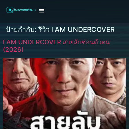
หน้าแรก
ดูหนังฝรั่ง
ดูหนังเกาหลี
ดูหนังจีน
ซีรี่ย์วาย
ติดต่อแอดมิน/ขอหนัง
ป้ายกำกับ:
รีวิว I AM UNDERCOVER
I AM UNDERCOVER สายลับซ่อนตัวตน
(2026)