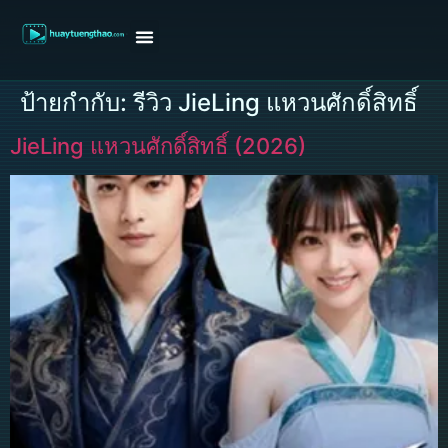
หน้าแรก
ดูหนังฝรั่ง
ดูหนังเกาหลี
ดูหนังจีน
ซีรี่ย์วาย
ติดต่อแอดมิน/ขอหนัง
ป้ายกำกับ:
รีวิว JieLing แหวนศักดิ์สิทธิ์
JieLing แหวนศักดิ์สิทธิ์ (2026)