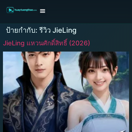
หน้าแรก
ดูหนังฝรั่ง
ดูหนังเกาหลี
ดูหนังจีน
ซีรี่ย์วาย
ติดต่อแอดมิน/ขอหนัง
ป้ายกำกับ:
รีวิว JieLing
JieLing แหวนศักดิ์สิทธิ์ (2026)