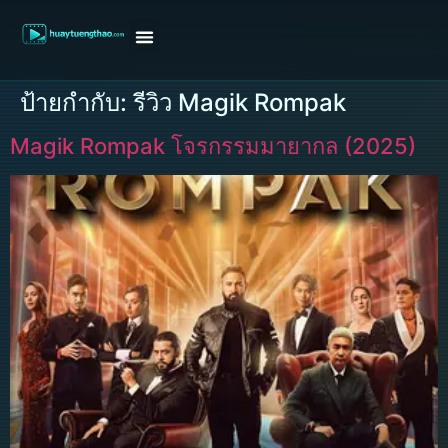
หน้าแรก
ดูหนังฝรั่ง
ดูหนังเกาหลี
ดูหนังจีน
ซีรี่ย์วาย
ติดต่อแอดมิน/ขอหนัง
ป้ายกำกับ:
รีวิว Magik Rompak
Magik Rompak โจรกรรมมายากล (2025)