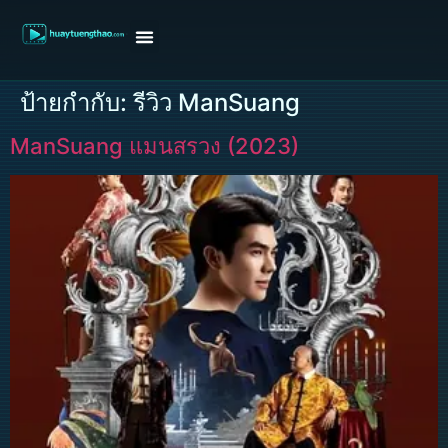
หน้าแรก
ดูหนังฝรั่ง
ดูหนังเกาหลี
ดูหนังจีน
ซีรี่ย์วาย
ติดต่อแอดมิน/ขอหนัง
ป้ายกำกับ:
รีวิว ManSuang
ManSuang แมนสรวง (2023)